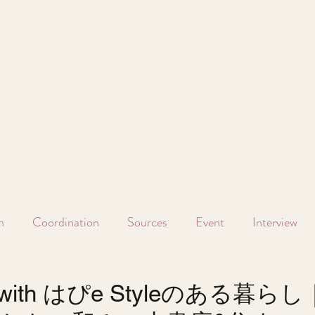
n
Coordination
Sources
Event
Interview
w - with はぴe Styleのある暮