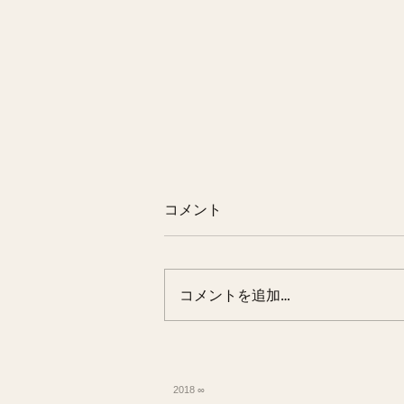
コメント
コメントを追加…
Interview - Dolive｜古書店
「二手舎 京都」兼自宅 ×
2018 ∞
ON・OFFが入り混じる店主