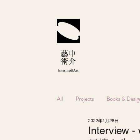
All
Projects
Books & Desig
2022年1月28日
Intervie