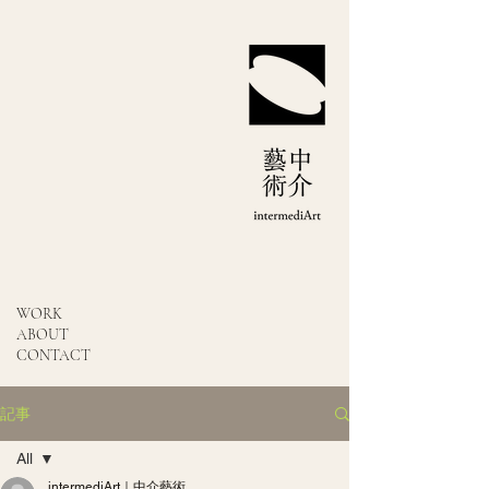
WORK
ABOUT
CONTACT
記事
All
intermediArt｜中介藝術