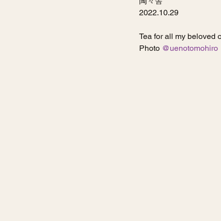
陶々舎
2022.10.29
Tea for all my beloved 
Photo 
@uenotomohiro