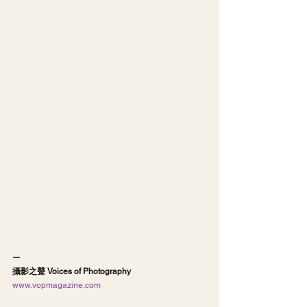
ー
攝影之聲 Voices of Photography
www.vopmagazine.com