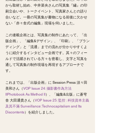
から取材し始め、中井菜央さんの写真集『繡』の印
刷立会いや、トークイベント、写真家さんとの語り
合いなど。一冊の写真集が書物になる前後に欠かせ
ない「赤々舎式の編集」現場を伺いました。
この連載企画とは、写真集の制作にあたって、「出
版企画」、「編集&デザイン」、「印刷」、「ブラン
ディング」と「流通」までの流れが分かりやすくよ
うに紹介するインタビュー企画です。其々のフィー
ルドで活躍されている方々を密着し、文字と写真を
通して写真集の制作現場を再現するアプローチで
す。
これまでは、﻿﻿「出版企画」に Session Press 須々田
美和さん（
VOP Issue 24: 攝影書作為方法 
IIPhotobook As Method II
）、「編集&出版」に蒼穹
舎 大田通貴さん（
VOP Issue 25: 監控 : 科技資本主義
及其不滿 Surveillance: Technocapitalism and Its 
Discontents
）を紹介しました。